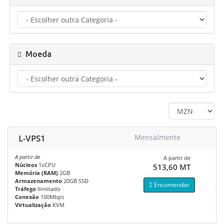
Moeda
L-VPS1
Mensalmente
A partir de
A partir de
Núcleos
1vCPU
513,60 MT
Memória (RAM)
2GB
Armazenamento
20GB SSD
Encomendar
Tráfego
Ilimitado
Conexão
100Mbps
Virtualização
KVM