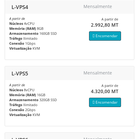
L-VPS4
Mensalmente
A partir de
A partir de
Núcleos
4vCPU
2.992,80 MT
Memória (RAM)
8GB
Armazenamento
160GB SSD
Encomendar
Tráfego
Ilimitado
Conexão
1Gbps
Virtualização
KVM
L-VPS5
Mensalmente
A partir de
A partir de
Núcleos
8vCPU
4.320,00 MT
Memória (RAM)
16GB
Armazenamento
320GB SSD
Encomendar
Tráfego
Ilimitado
Conexão
2Gbps
Virtualização
KVM