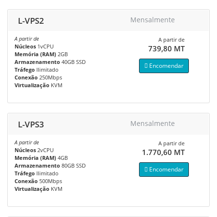
L-VPS2
Mensalmente
A partir de
A partir de
Núcleos
1vCPU
739,80 MT
Memória (RAM)
2GB
Armazenamento
40GB SSD
Encomendar
Tráfego
Ilimitado
Conexão
250Mbps
Virtualização
KVM
L-VPS3
Mensalmente
A partir de
A partir de
Núcleos
2vCPU
1.770,60 MT
Memória (RAM)
4GB
Armazenamento
80GB SSD
Encomendar
Tráfego
Ilimitado
Conexão
500Mbps
Virtualização
KVM