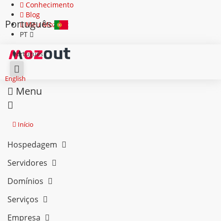
Conhecimento
Blog
Português
Meu MozOut
PT
Português
English
Menu
Início
Hospedagem
Servidores
Domínios
Serviços
Empresa