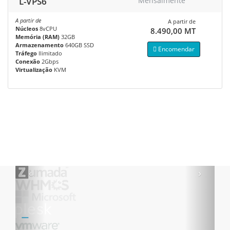
L-VPS6
Mensalmente
A partir de
A partir de
Núcleos
8vCPU
8.490,00 MT
Memória (RAM)
32GB
Armazenamento
640GB SSD
Encomendar
Tráfego
Ilimitado
Conexão
2Gbps
Virtualização
KVM
‹
›