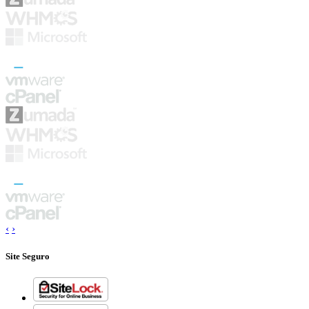
‹
›
Site Seguro