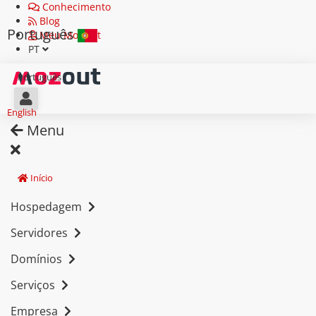
Conhecimento
Blog
Português
Meu MozOut
PT
Português
English
Menu
Início
Hospedagem
Servidores
Domínios
Serviços
Empresa