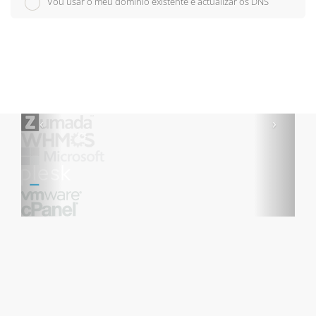
Vou usar o meu domínio existente e actualizar os DNS
‹
›